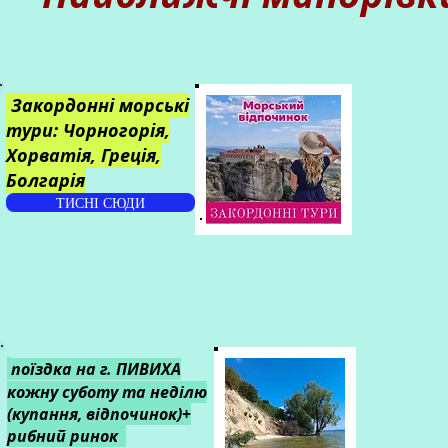
Закордонні морські
тури: Чорногорія,
Хорватія, Греція,
Болгарія
ТИСНІ СЮДИ
поїздка на г. ПИВИХА
кожну суботу та неділю
(купання, відпочинок)+
рибний ринок