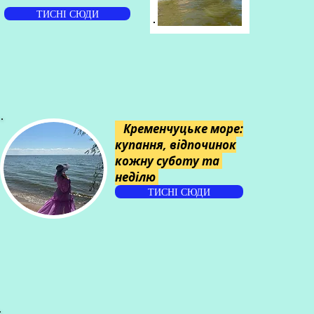
ТИСНІ СЮДИ
Кременчуцьке море:
купання, відпочинок
кожну суботу та
неділю
ТИСНІ СЮДИ