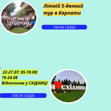
Літній 5-денний
тур в Карпати
ТИСНІ СЮДИ
22-27.07; 05-10.08;
19-24.08
Відпочинок у СХІДНИЦІ
ТИСНІ СЮДИ