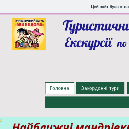
Цей сайт було ств
Туристични
Екскурсії
по
Головна
Закордонні тури
Найближчі мандрівк