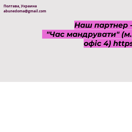
Полтава, Украина
abunedoma@gmail.com
Наш партнер -
"Час мандрувати" (м. 
офіс 4)
http