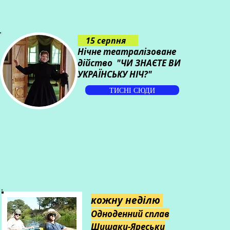
15 серпня
Нічне театралізоване
дійство
"ЧИ ЗНАЄТЕ ВИ
УКРАЇНСЬКУ НІЧ?"
ТИСНІ СЮДИ
кожну неділю
Одноденний сплав
Шишаки-Яреськи